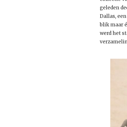
geleden de
Dallas, ee
blik maar 
werd het s
verzameli