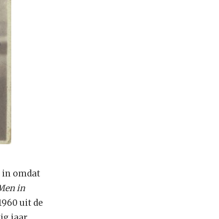
l in omdat
Men in
1960 uit de
ig jaar