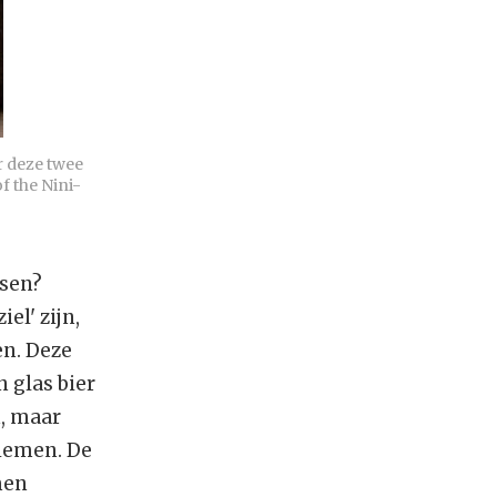
 deze twee 
f the Nini-
ssen?
el' zijn,
en. Deze
 glas bier
n, maar
riemen. De
men