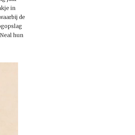
kje in
waarbij de
oogopslag
 Neal hun