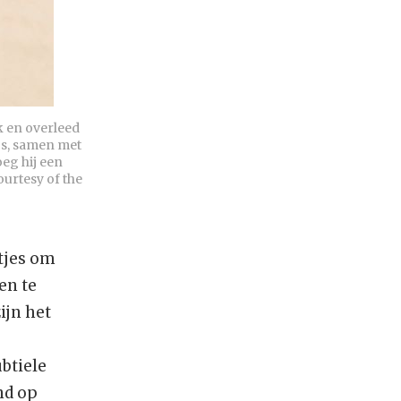
 en overleed 
os, samen met 
eg hij een 
urtesy of the 
tjes om
en te
ijn het
btiele
nd op