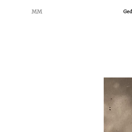
MM
Ged