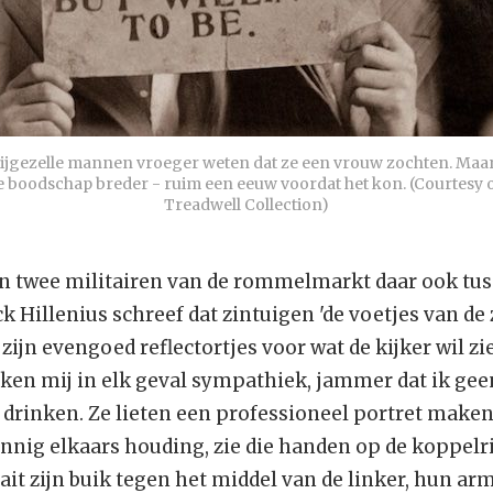
vrijgezelle mannen vroeger weten dat ze een vrouw zochten. Maar
 boodschap breder - ruim een eeuw voordat het kon. (Courtesy o
Treadwell Collection)
n twee militairen van de rommelmarkt daar ook tu
k Hillenius schreef dat zintuigen 'de voetjes van de zi
ijn evengoed reflectortjes voor wat de kijker wil zi
jken mij in elk geval sympathiek, jammer dat ik geen
 drinken. Ze lieten een professioneel portret make
innig elkaars houding, zie die handen op de koppel
ait zijn buik tegen het middel van de linker, hun ar