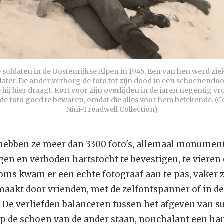
soldaten in de Oostenrijkse Alpen in 1945. Een van hen werd ziek
 later. De ander verborg de foto tot zijn dood in een schoenendo
 hij hier draagt. Kort voor zijn overlijden in de jaren negentig vro
 de foto goed te bewaren, omdat die alles voor hem betekende. (Co
Nini-Treadwell Collection)
hebben ze meer dan 3300 foto's, allemaal monumen
gen en verboden hartstocht te bevestigen, te vieren 
oms kwam er een echte fotograaf aan te pas, vaker z
maakt door vrienden, met de zelfontspanner of in de
. De verliefden balanceren tussen het afgeven van su
op de schoen van de ander staan, nonchalant een ha