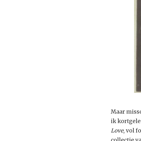
Maar missch
ik kortgel
Love
, vol 
collectie 