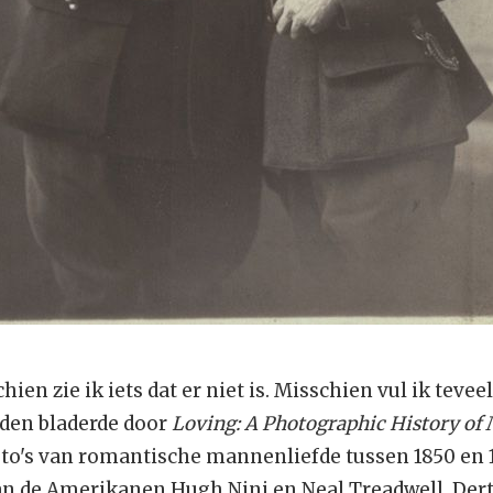
ien zie ik iets dat er niet is. Misschien vul ik tevee
eden bladerde door
Loving: A Photographic History of 
foto's van romantische mannenliefde tussen 1850 en 
van de Amerikanen Hugh Nini en Neal Treadwell. Dert