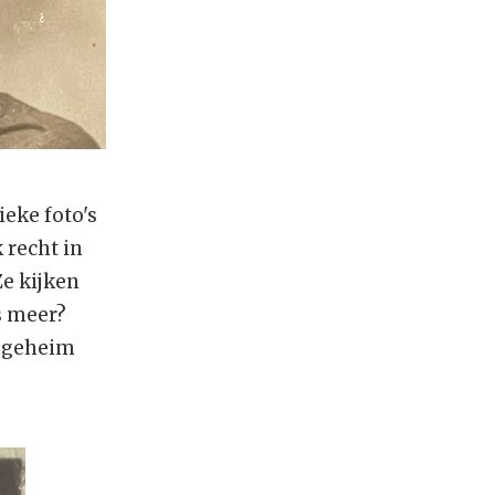
eke foto's
 recht in
e kijken
s meer?
n geheim