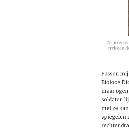
Zo lieten 
trekken de
Passen mij
Bioloog Dic
maar ogen z
soldaten li
met ze kan
spiegelen 
rechter dra