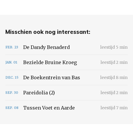
Misschien ook nog interessant:
De Dandy Benaderd
leestijd 5 min
FEB.
23
Bezielde Bruine Kroeg
leestijd 2 min
JAN.
01
De Boekentrein van Bas
leestijd 8 min
DEC.
15
Pareidolia (2)
leestijd 2 min
SEP.
30
Tussen Voet en Aarde
leestijd 7 min
SEP.
08