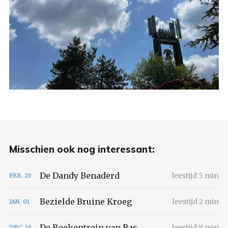
Misschien ook nog interessant:
De Dandy Benaderd
leestijd 5 min
FEB.
23
Bezielde Bruine Kroeg
leestijd 2 min
JAN.
01
De Boekentrein van Bas
leestijd 8 min
DEC.
15