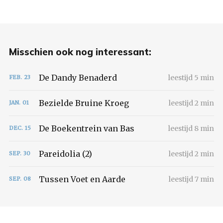
Misschien ook nog interessant:
De Dandy Benaderd
leestijd 5 min
FEB.
23
Bezielde Bruine Kroeg
leestijd 2 min
JAN.
01
De Boekentrein van Bas
leestijd 8 min
DEC.
15
Pareidolia (2)
leestijd 2 min
SEP.
30
Tussen Voet en Aarde
leestijd 7 min
SEP.
08