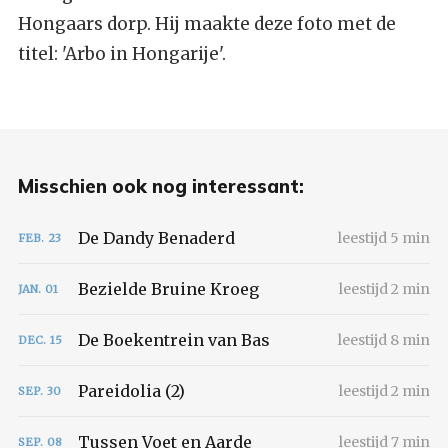
Hongaars dorp. Hij maakte deze foto met de
titel: 'Arbo in Hongarije'.
Misschien ook nog interessant:
De Dandy Benaderd
leestijd 5 min
FEB.
23
Bezielde Bruine Kroeg
leestijd 2 min
JAN.
01
De Boekentrein van Bas
leestijd 8 min
DEC.
15
Pareidolia (2)
leestijd 2 min
SEP.
30
Tussen Voet en Aarde
leestijd 7 min
SEP.
08