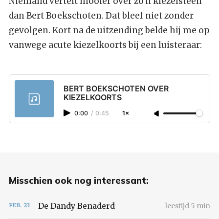
Niemand vertelt mooier over zo'n kiezelsteen
dan Bert Boekschoten. Dat bleef niet zonder
gevolgen. Kort na de uitzending belde hij me op
vanwege acute kiezelkoorts bij een luisteraar:
BERT BOEKSCHOTEN OVER
KIEZELKOORTS
0:00
/
0:45
1×
Misschien ook nog interessant:
De Dandy Benaderd
leestijd 5 min
FEB.
23