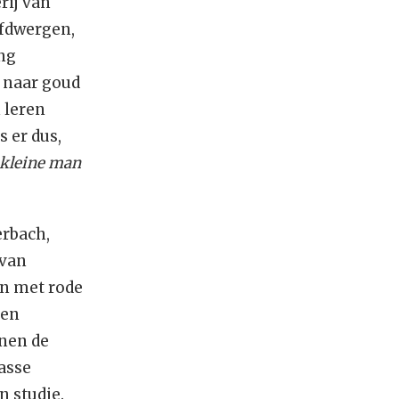
rij van
ofdwergen,
ng
n naar goud
 leren
 er dus,
 kleine man
erbach,
 van
en met rode
een
nnen de
asse
n studie.