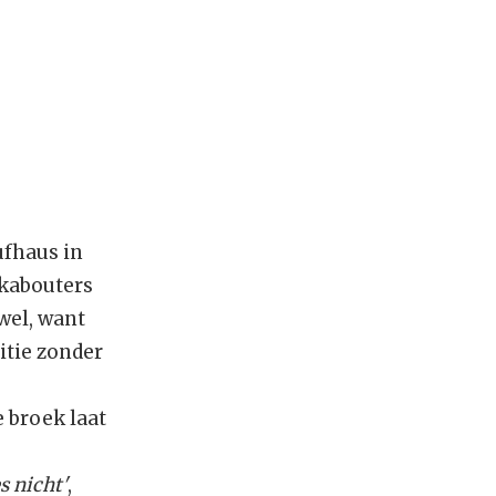
fhaus in
 kabouters
wel, want
itie zonder
de broek laat
s nicht'
,