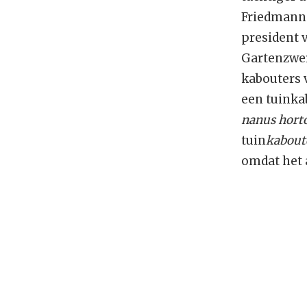
Friedmann 
president 
Gartenzwerg
kabouters 
een tuinka
nanus hort
tuin
kabout
omdat het 