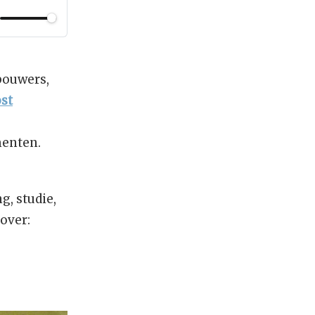
bouwers,
ost
menten.
g, studie,
cover: