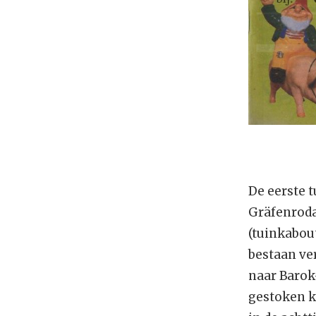
De eerste t
Gräfenroda.
(tuinkabou
bestaan ve
naar Barok
gestoken k