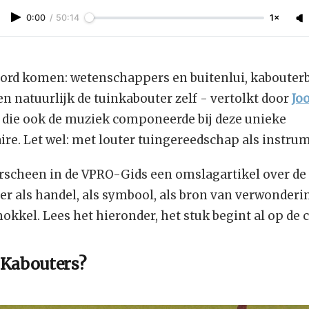
0:00
/
50:14
1×
ord komen: wetenschappers en buitenlui, kabouter
n natuurlijk de tuinkabouter zelf - vertolkt door
Jo
, die ook de muziek componeerde bij deze unieke
re. Let wel: met louter tuingereedschap als instru
erscheen in de VPRO-Gids een omslagartikel over de
r als handel, als symbool, als bron van verwonderin
okkel. Lees het hieronder, het stuk begint al op de 
 Kabouters?