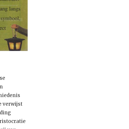
tse
en
hiedenis
 verwijst
eding
istocratie