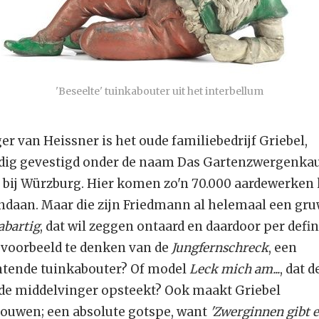
'Beseelte' tuinkabouter uit het interbellum
r van Heissner is het oude familiebedrijf Griebel,
ig gevestigd onder de naam Das Gartenzwergenkau
 bij Würzburg. Hier komen zo'n 70.000 aardewerken
andaan. Maar die zijn Friedmann al helemaal een gru
abartig
, dat wil zeggen ontaard en daardoor per defin
ijvoorbeeld te denken van de
Jungfernschreck
, een
tende tuinkabouter? Of model
Leck mich am...
, dat 
de middelvinger opsteekt? Ook maakt Griebel
ouwen; een absolute gotspe, want
'Zwerginnen gibt e