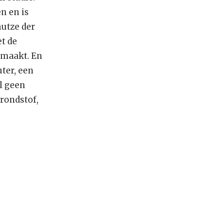
n en is
hutze der
et de
emaakt. En
ter, een
al geen
 grondstof,