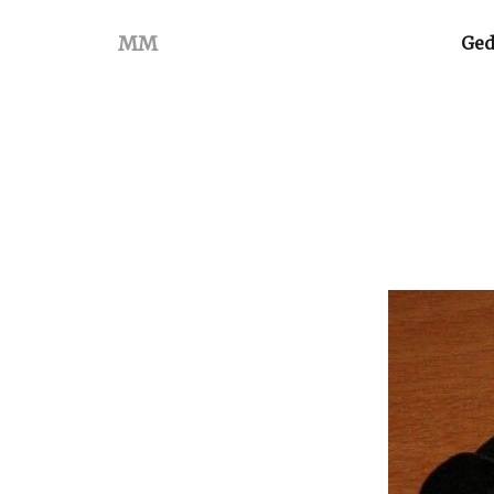
MM
Ged