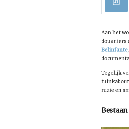
Aan het wo
douaniers e
Belinfante
documentai
Tegelijk v
tuinkaboute
ruzie en sm
Bestaan