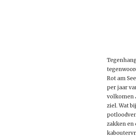
Tegenhange
tegenwoord
Rot am See
per jaar v
volkomen
ziel. Wat b
potloodven
zakken en 
kaboutervr