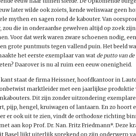
tiende eeuw haar tuinen sierde. De Opkomende burge
euw later wilde ook zoiets, kende weliswaar geen h
ele mythen en sagen rond de kabouter. Van oorspro
 zou die in onderaardse gewelven altijd op zoek zij
nen. Voor dat werk waren zware schoenen nodig, een
een grote puntmuts tegen vallend puin. Het beeld was
aakte het eerste exemplaar van wat
de putto van de
eten? Daarover is nu al ruim een eeuw onenigheid.
 kant staat de firma Heissner, hoofdkantoor in Laut
onbetwist marktleider met een jaarlijkse produktie
inkabouters. Dit zijn zonder uitzondering exemplar
t, pijp, hengel, kruiwagen of lantaarn. En zo hoort 
r er ook uit te zien, vindt de orthodoxe richting bi
met aan kop Prof. Dr. Nan. Fritz Friedmann*. Deze kr
it Basel lijkt uiterlijk sprekend op zijn onderwerp va