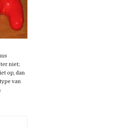
nus
er niet;
iet op, dan
etype van
n