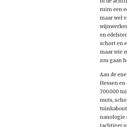
in de acht
ruim een e
maar wel v
wijnwerker,
en edelste
schort en 
maar wie m
zou gaan h
Aan de ene
Hessen en 
700.000 tu
muts, schor
tuinkaboute
nanologie 
tachtiger u